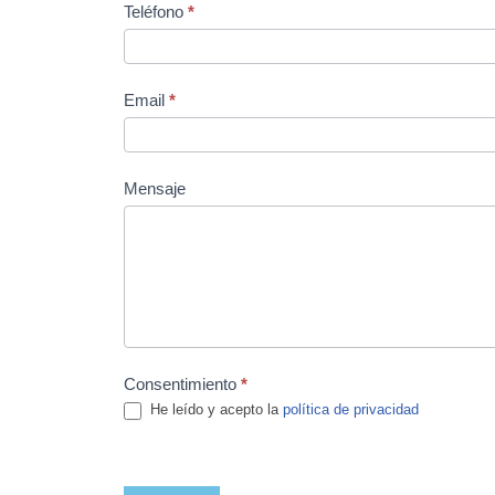
Teléfono
*
tu
cuidador
ES
Email
*
Mensaje
Consentimiento
*
He leído y acepto la
política de privacidad