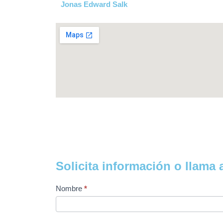
Jonas Edward Salk
Solicita información o llama 
Contacto
Nombre
*
contratamos
a