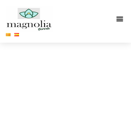
Vés
al
contingut
MAGNOLIA SERVEIS
Un nou concepte
d'assistència en el
domicili