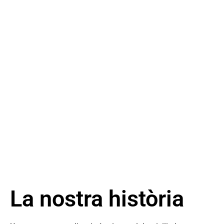
Busquem i seleccionem a la cuidadora o cuidador que
s’adapti millor a les teves necessitats. T’oferim un servei
centrat en la persona, professional i de qualitat.
SOL.LICITA INFORMACIÓ
La nostra història