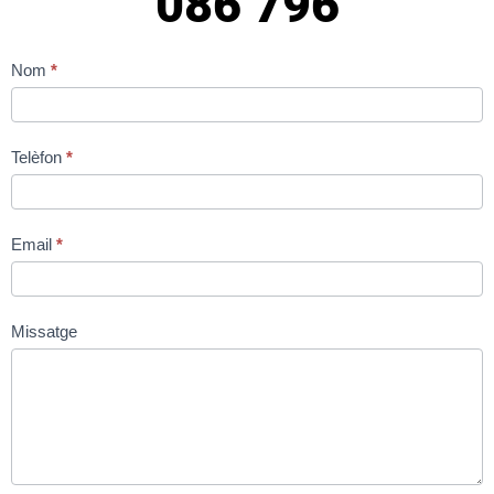
086 796
Contacte
Nom
*
general
CAT
Telèfon
*
Email
*
Missatge