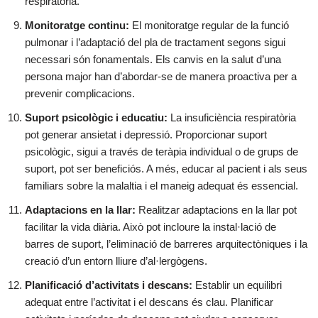
respiratòria.
Monitoratge continu:
El monitoratge regular de la funció
pulmonar i l’adaptació del pla de tractament segons sigui
necessari són fonamentals. Els canvis en la salut d’una
persona major han d’abordar-se de manera proactiva per a
prevenir complicacions.
Suport psicològic i educatiu:
La insuficiència respiratòria
pot generar ansietat i depressió. Proporcionar suport
psicològic, sigui a través de teràpia individual o de grups de
suport, pot ser beneficiós. A més, educar al pacient i als seus
familiars sobre la malaltia i el maneig adequat és essencial.
Adaptacions en la llar:
Realitzar adaptacions en la llar pot
facilitar la vida diària. Això pot incloure la instal·lació de
barres de suport, l’eliminació de barreres arquitectòniques i la
creació d’un entorn lliure d’al·lergògens.
Planificació d’activitats i descans:
Establir un equilibri
adequat entre l’activitat i el descans és clau. Planificar