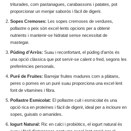
triturades, com pastanagues, carabassons i patates, pot
proporcionar un menjar saborós i fàcil de digerir.
Sopes Cremoses:
Les sopes cremoses de verdures,
pollastre o peix són excel·lents opcions per a obtenir
nutrients i mantenir-se hidratat sense necessitat de
mastegar.
Púding d’Arròs:
Suau i reconfortant, el púding d’arròs és
una opció clàssica que pot servir-se calent o fred, segons les
preferències personals.
Puré de Fruites:
Barrejar fruites madures com a plàtans,
peres o pomes en un puré suau proporciona una excel·lent
font de vitamines i fibra.
Pollastre Esmicolat:
El pollastre cuit i esmicolat és una
opció rica en proteïnes i fàcil de digerir, ideal per a incloure en
sopes, guisats o amanides.
Iogurt Natural:
Ric en calci i probiòtics, el iogurt natural és