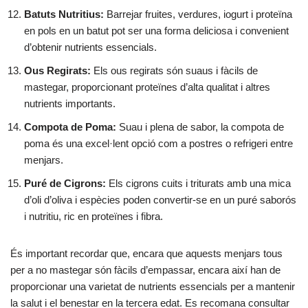
Batuts Nutritius:
Barrejar fruites, verdures, iogurt i proteïna
en pols en un batut pot ser una forma deliciosa i convenient
d’obtenir nutrients essencials.
Ous Regirats:
Els ous regirats són suaus i fàcils de
mastegar, proporcionant proteïnes d’alta qualitat i altres
nutrients importants.
Compota de Poma:
Suau i plena de sabor, la compota de
poma és una excel·lent opció com a postres o refrigeri entre
menjars.
Puré de Cigrons:
Els cigrons cuits i triturats amb una mica
d’oli d’oliva i espècies poden convertir-se en un puré saborós
i nutritiu, ric en proteïnes i fibra.
És important recordar que, encara que aquests menjars tous
per a no mastegar són fàcils d’empassar, encara així han de
proporcionar una varietat de nutrients essencials per a mantenir
la salut i el benestar en la tercera edat. Es recomana consultar