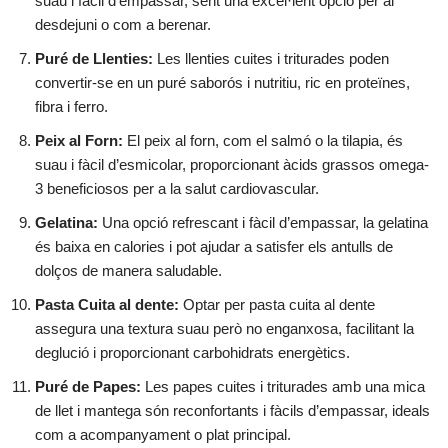
suau i fàcil d’empassar, sent una excel·lent opció per al
desdejuni o com a berenar.
Puré de Llenties:
Les llenties cuites i triturades poden
convertir-se en un puré saborós i nutritiu, ric en proteïnes,
fibra i ferro.
Peix al Forn:
El peix al forn, com el salmó o la tilapia, és
suau i fàcil d’esmicolar, proporcionant àcids grassos omega-
3 beneficiosos per a la salut cardiovascular.
Gelatina:
Una opció refrescant i fàcil d’empassar, la gelatina
és baixa en calories i pot ajudar a satisfer els antulls de
dolços de manera saludable.
Pasta Cuita al dente:
Optar per pasta cuita al dente
assegura una textura suau però no enganxosa, facilitant la
deglució i proporcionant carbohidrats energètics.
Puré de Papes:
Les papes cuites i triturades amb una mica
de llet i mantega són reconfortants i fàcils d’empassar, ideals
com a acompanyament o plat principal.